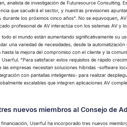
, analista de investigación de Futuresource Consulting. E
cia que sacudirá el sector, y nuestras previsiones apunt
% durante los próximos cinco años". No se equivoquen, AV
cado profesional de AV interactúa con los sistemas AV y lo
 todo el mundo están aumentando significativamente su us
rdar una variedad de necesidades, desde la automatización 
 hasta la mejora del compromiso con el cliente y la comunic
serful. "Para satisfacer estos requisitos de rápido crecim
 las empresas necesitan soluciones híbridas -software local
ntegración con pantallas inteligentes- para realizar desplieg
globalmente escalables que integren aplicaciones AV complej
tres nuevos miembros al Consejo de Ad
 financiación, Userful ha incorporado tres nuevos miembr