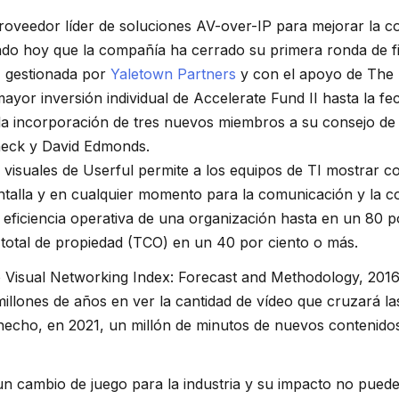
roveedor líder de soluciones AV-over-IP para mejorar la 
do hoy que la compañía ha cerrado su primera ronda de fi
, gestionada por
Yaletown Partners
y con el apoyo de The
mayor inversión individual de Accelerate Fund II hasta la f
a incorporación de tres nuevos miembros a su consejo de 
eck y David Edmonds.
 visuales de Userful permite a los equipos de TI mostrar c
ntalla y en cualquier momento para la comunicación y la c
eficiencia operativa de una organización hasta en un 80 po
 total de propiedad (TCO) en un 40 por ciento o más.
o Visual Networking Index: Forecast and Methodology, 201
millones de años en ver la cantidad de vídeo que cruzará la
echo, en 2021, un millón de minutos de nuevos contenidos
un cambio de juego para la industria y su impacto no pued