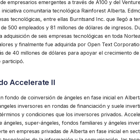
r de empresarios emergentes a través de A100 y del Ventur
 iniciativa comunitaria tecnológica Rainforest Alberta. Ed
sas tecnológicas, entre ellas Burntsand Inc. que llegó a te
e 500 empleados y 81 millones de dólares de ingresos. Du
a adquisición de seis empresas tecnológicas en toda Norte
valores y finalmente fue adquirida por Open Text Corporatio
 de 40 millones de dólares para apoyar el crecimiento de
 participó.
do Accelerate II
n fondo de coinversión de ángeles en fase inicial en Albert
 ángeles inversores en rondas de financiación y suele inver
términos y condiciones que los inversores privados. Acceler
 ángeles, super-ángeles, fondos familiares y ángeles invers
erte en empresas privadas de Alberta en fase inicial en sec
tecnologías de la información y la comunicación, las tecno