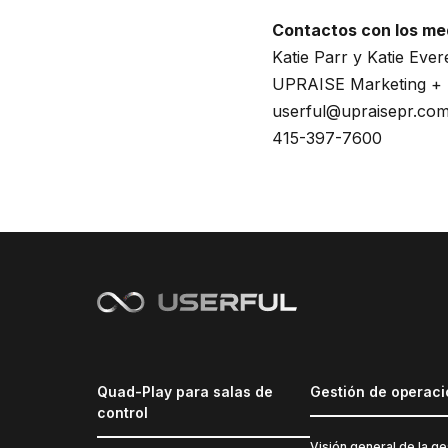
Contactos con los me
Katie Parr y Katie Ever
UPRAISE Marketing + P
userful@upraisepr.co
415-397-7600
Quad-Play para salas de
Gestión de operac
control
Visión general de la ge