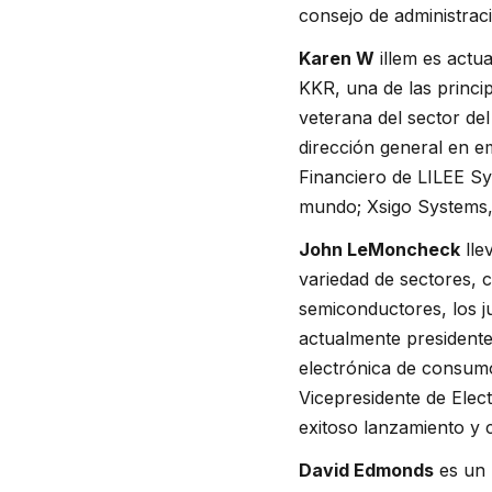
consejo de administrac
Karen W
illem es actu
KKR, una de las princi
veterana del sector de
dirección general en e
Financiero de LILEE Sy
mundo; Xsigo Systems, 
John LeMoncheck
lle
variedad de sectores, 
semiconductores, los j
actualmente presidente
electrónica de consu
Vicepresidente de Elec
exitoso lanzamiento y 
David Edmonds
es un 