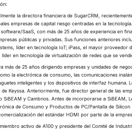
ión:
almente la directora financiera de SugarCRM, recientemente
pales empresas de capital riesgo centradas en la tecnología
l software/SaaS, con más de 25 años de experiencia en fin
mpresas públicas y privadas. Sus funciones anteriores incl
stems, líder en tecnología IoT; iPass, el mayor proveedor 
líder en tecnología de virtualización de redes que se vendi
va más de 25 años dirigiendo empresas y unidades de nego
como la electrónica de consumo, las comunicaciones inalám
uguetes inteligentes y los dispositivos de interfaz humana
 de Keyssa. Anteriormente, fue director general de las em
mo SiBEAM y Cambrios. Antes de incorporarse a SiBEAM, 
trónica de Consumo y Productos de PC/Pantalla de Silicon I
comercialización del estándar HDMI por parte de la empres
miembro activo de A100 y presidente del Comité de Industr