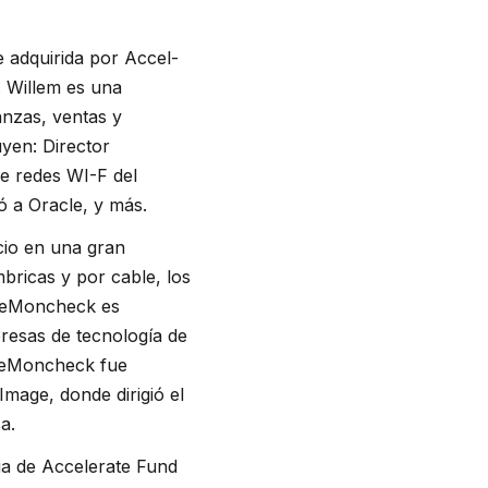
 adquirida por Accel-
. Willem es una
anzas, ventas y
uyen: Director
de redes WI-F del
ó a Oracle, y más.
cio en una gran
bricas y por cable, los
. LeMoncheck es
presas de tecnología de
LeMoncheck fue
mage, donde dirigió el
a.
ia de Accelerate Fund