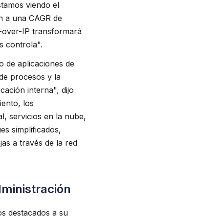
stamos viendo el
an a una CAGR de
-over-IP transformará
s controla".
o de aplicaciones de
de procesos y la
ación interna", dijo
iento, los
, servicios en la nube,
ues simplificados,
as a través de la red
ministración
os destacados a su