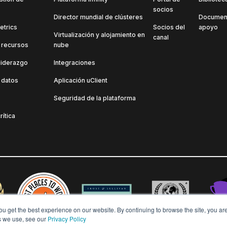
socios
Director mundial de clústeres
Document
etrics
Socios del
apoyo
Virtualización y alojamiento en
canal
 recursos
nube
liderazgo
Integraciones
 datos
Aplicación uClient
Seguridad de la plataforma
rítica
ou get the best experience on our website. By continuing to browse the site, you ar
s we use, see our
Privacy Policy