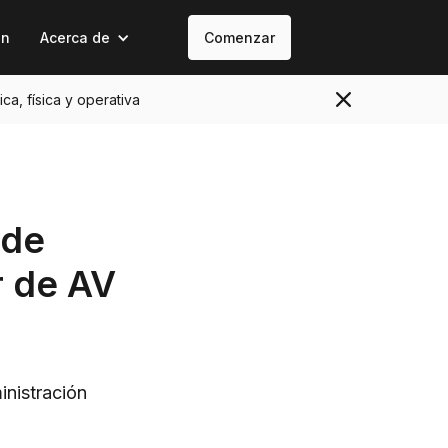
on
Acerca de
Comenzar
ica, física y operativa
 de
r de AV
nistración