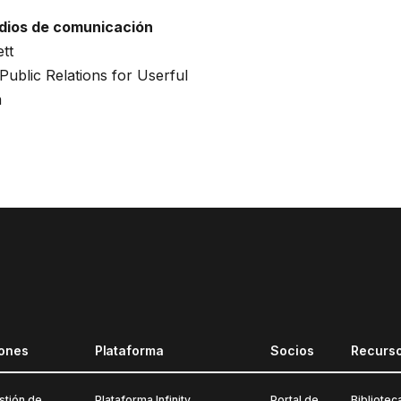
dios de comunicación
ett
ublic Relations for Userful
m
iones
Plataforma
Socios
Recurs
stión de
Plataforma Infinity
Portal de
Bibliotec