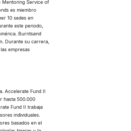
e Mentoring Service of
monds es miembro
ner 10 sedes en
rante este periodo,
américa. Burntsand
n. Durante su carrera,
 las empresas
a. Accelerate Fund II
tir hasta 500.000
ate Fund II trabaja
ores individuales.
tores basados en el
logías limpias y la