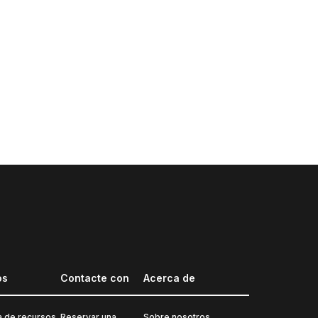
os
Contacte con
Acerca de
a de recursos
Reservar una
Sobre nosotros