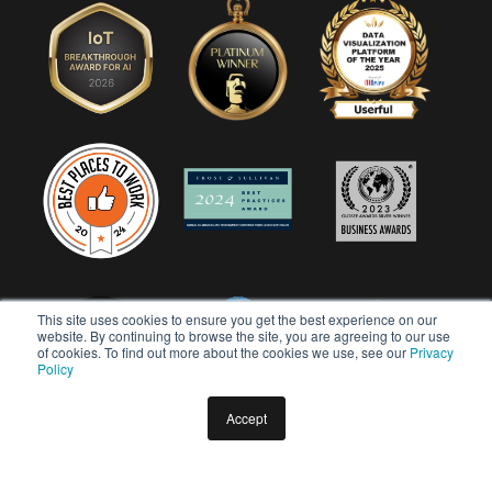
This site uses cookies to ensure you get the best experience on our
website. By continuing to browse the site, you are agreeing to our use
of cookies. To find out more about the cookies we use, see our
Privacy
Policy
Accept