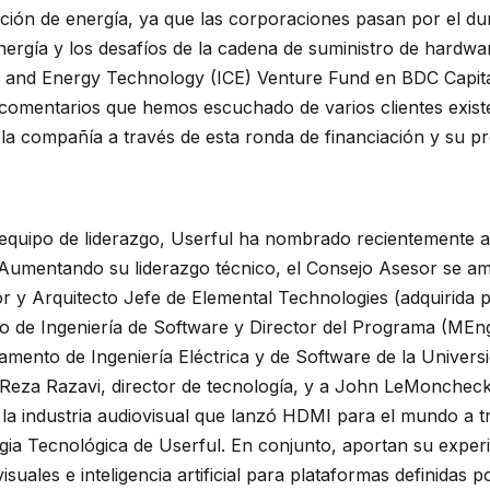
ción de energía, ya que las corporaciones pasan por el d
nergía y los desafíos de la cadena de suministro de hardwar
an and Energy Technology (ICE) Venture Fund en BDC Capit
 comentarios que hemos escuchado de varios clientes exis
la compañía a través de esta ronda de financiación y su p
equipo de liderazgo, Userful ha nombrado recientemente 
 Aumentando su liderazgo técnico, el Consejo Asesor se amp
or y Arquitecto Jefe de Elemental Technologies (adquiri
o de Ingeniería de Software y Director del Programa (MEng
amento de Ingeniería Eléctrica y de Software de la Universi
Reza Razavi, director de tecnología, y a John LeMoncheck
 la industria audiovisual que lanzó HDMI para el mundo a t
egia Tecnológica de Userful. En conjunto, aportan su experi
suales e inteligencia artificial para plataformas definidas p