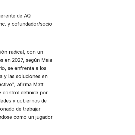
gerente de AQ
Inc. y cofundador/socio
ión radical, con un
nes en 2027, según Maia
o, se enfrenta a los
a y las soluciones en
activo", afirma Matt
y control
definida por
dades y gobiernos de
ionado de
trabajar
éndose
como un jugador