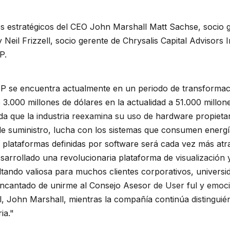
 estratégicos del CEO John Marshall Matt Sachse, socio 
Neil Frizzell, socio gerente de Chrysalis Capital Advisors 
P.
IP se encuentra actualmente en un periodo de transformac
e 3.000 millones de dólares en la actualidad a 51.000 millo
a que la industria
reexamina su uso de
hardware propietari
de suministro, lucha con los sistemas que consumen energí
las plataformas definidas por software será cada vez más atr
sarrollado una revolucionaria plataforma de
visualización
ltando valiosa para muchos clientes corporativos, universi
ncantado de unirme al Consejo Asesor
de User
ful y
emoc
l, John Marshall, mientras la compañía continúa
distingui
ria."