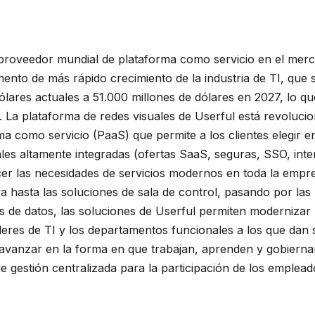
l proveedor mundial de plataforma como servicio en el mer
ento de más rápido crecimiento de la industria de TI, que
dólares actuales a 51.000 millones de dólares en 2027, lo
 La plataforma de redes visuales de Userful está revoluc
a como servicio (PaaS) que permite a los clientes elegir e
ales altamente integradas (ofertas SaaS, seguras, SSO, inte
acer las necesidades de servicios modernos en toda la empr
va hasta las soluciones de sala de control, pasando por las
as de datos, las soluciones de Userful permiten modernizar
íderes de TI y los departamentos funcionales a los que dan
 avanzar en la forma en que trabajan, aprenden y gobiern
e gestión centralizada para la participación de los empleado