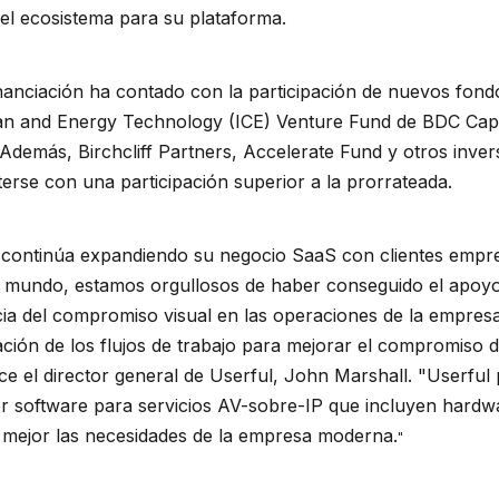
 el ecosistema para su plataforma.
nanciación ha contado con la participación de nuevos fondo
ean and Energy Technology (ICE) Venture Fund de BDC Capi
Además, Birchcliff Partners, Accelerate Fund y otros invers
rse con una participación superior a la prorrateada.
continúa expandiendo su negocio SaaS con clientes empres
el mundo, estamos orgullosos de haber conseguido el apoy
cia del compromiso visual en las operaciones de la empre
ación de los flujos de trabajo para mejorar el compromiso 
dice el director general de Userful, John Marshall. "Userfu
or software para servicios AV-sobre-IP que incluyen hard
 mejor las necesidades de la empresa moderna.
"