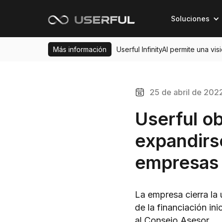
Soluciones
Más información
Userful InfinityAI permite una vi
25 de abril de 202
Userful ob
expandirs
empresas
La empresa cierra la
de la financiación ini
al Consejo Asesor