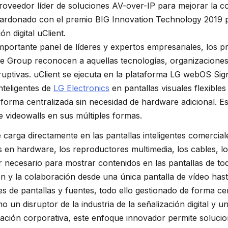
roveedor líder de soluciones AV-over-IP para mejorar la 
alardonado con el premio BIG Innovation Technology 2019 
ón digital uClient.
portante panel de líderes y expertos empresariales, los p
nce Group reconocen a aquellas tecnologías, organizacione
ruptivas. uClient se ejecuta en la plataforma LG webOS Sig
nteligentes de
LG Electronics
en pantallas visuales flexibles
forma centralizada sin necesidad de hardware adicional. Es
e videowalls en sus múltiples formas.
e carga directamente en las pantallas inteligentes comercial
s en hardware, los reproductores multimedia, los cables, l
 necesario para mostrar contenidos en las pantallas de tod
n y la colaboración desde una única pantalla de vídeo hast
les de pantallas y fuentes, todo ello gestionado de forma ce
un disruptor de la industria de la señalización digital y u
ización corporativa, este enfoque innovador permite solucio