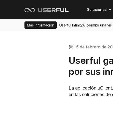
Soluciones
Más información
Userful InfinityAI permite una vi
5 de febrero de 20
Userful g
por sus i
La aplicación uClie
en las soluciones de 