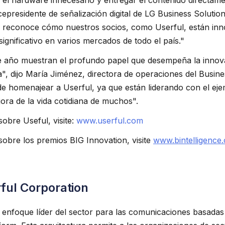
r el hardware innecesario y entregar el contenido directam
epresidente de señalización digital de LG Business Solutio
 reconoce cómo nuestros socios, como Userful, están in
ignificativo en varios mercados de todo el país."
e año muestran el profundo papel que desempeña la innova
", dijo María Jiménez, directora de operaciones del Busine
e homenajear a Userful, ya que están liderando con el ej
ora de la vida cotidiana de muchos".
obre Useful, visite:
www.userful.com
obre los premios BIG Innovation, visite
www.bintelligence
ful Corporation
 enfoque líder del sector para las comunicaciones basadas