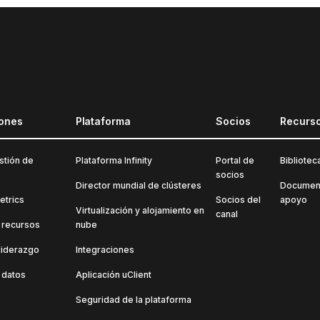
iones
Plataforma
Socios
Recurs
stión de
Plataforma Infinity
Portal de
Bibliotec
socios
Director mundial de clústeres
Document
etrics
Socios del
apoyo
Virtualización y alojamiento en
canal
 recursos
nube
liderazgo
Integraciones
 datos
Aplicación uClient
Seguridad de la plataforma