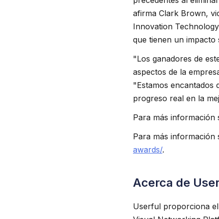
precedentes al elimina
afirma Clark Brown, vic
Innovation Technology
que tienen un impacto s
"Los ganadores de est
aspectos de la empresa
"Estamos encantados d
progreso real en la mej
Para más información s
Para más información s
awards/
.
Acerca de User
Userful proporciona el