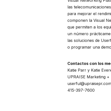
Visual Networking Plat
las telecomunicaciones
para mejorar el rendim
componen la Visual Net
que permiten a los equi
un número prácticament
las soluciones de User
o programar una demos
Contactos con los me
Katie Parr y Katie Ever
UPRAISE Marketing + P
userful@upraisepr.co
415-397-7600