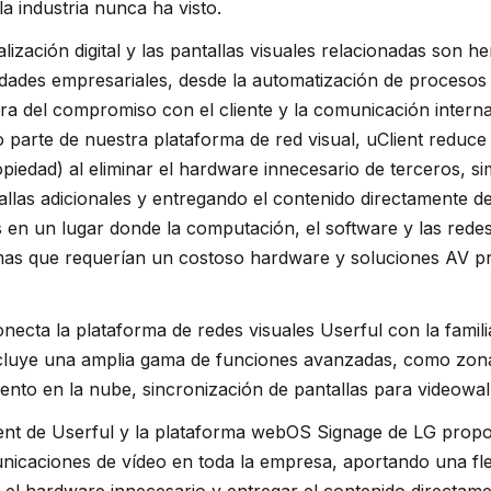
a industria nunca ha visto.
alización digital y las pantallas visuales relacionadas son h
dades empresariales, desde la automatización de procesos 
ora del compromiso con el cliente y la comunicación interna
parte de nuestra plataforma de red visual, uClient reduce s
piedad) al eliminar el hardware innecesario de terceros, si
tallas adicionales y entregando el contenido directamente d
en un lugar donde la computación, el software y las rede
as que requerían un costoso hardware y soluciones AV pro
onecta la plataforma de redes visuales Userful con la famili
incluye una amplia gama de funciones avanzadas, como zon
nto en la nube, sincronización de pantallas para videowall
ient de Userful y la plataforma webOS Signage de LG prop
nicaciones de vídeo en toda la empresa, aportando una flexi