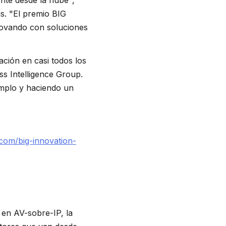
ente desde la nube",
ns. "El premio BIG
novando con soluciones
ción en casi todos los
ss Intelligence Group.
emplo y haciendo un
.com/big-innovation-
 en AV-sobre-IP, la