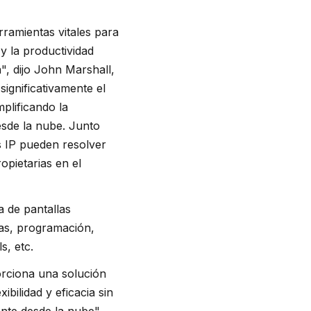
erramientas vitales para
y la productividad
", dijo John Marshall,
ignificativamente el
mplificando la
esde la nube. Junto
s IP pueden resolver
pietarias en el
a de pantallas
as, programación,
s, etc.
orciona una solución
bilidad y eficacia sin