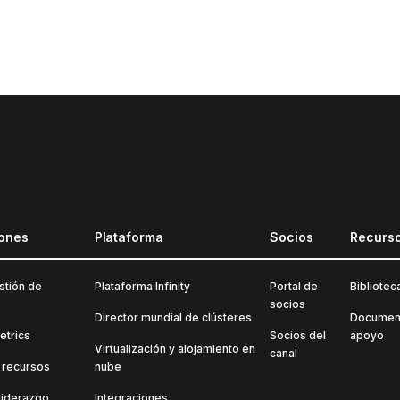
iones
Plataforma
Socios
Recurs
stión de
Plataforma Infinity
Portal de
Bibliotec
socios
Director mundial de clústeres
Document
etrics
Socios del
apoyo
Virtualización y alojamiento en
canal
 recursos
nube
liderazgo
Integraciones