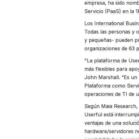
empresa, ha sido nomb
Servicio (PaaS) en la 1
Los International Busi
Todas las personas y o
y pequeñas- pueden pre
organizaciones de 63 pa
"La plataforma de User
más flexibles para apoy
John Marshall. “
Es un
Plataforma como Servic
operaciones de TI de u
Según Maia Research, 
Userful está interrump
ventajas de una soluci
hardware/servidores no 