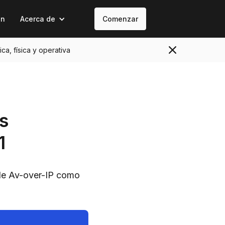
on
Acerca de
Comenzar
ica, física y operativa
s
1
 de Av-over-IP como