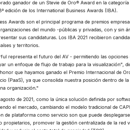
rado ganador de un Stevie de Oro
®
Award en la categorí
8ª edición de los International Business Awards (IBA).
ness Awards son el principal programa de premios empresa
rganizaciones del mundo -públicas y privadas, con y sin á
sentar sus candidaturas. Los IBA 2021 recibieron candida
íses y territorios.
ful representa el futuro del AV -
permitiendo las opciones 
ar un enfoque de flujo de trabajo para la visualización", d
 honor que hayamos ganado el Premio Internacional de Or
io (PaaS), ya que consolida nuestra posición dentro de la 
na organización."
agosto de 2021
,
como la única solución definida por softw
iendo el mercado, cambiando el modelo tradicional de CAPE
ón de plataforma como servicio son que puede desplegarse
propietarios, promover la gestión centralizada de la red vi