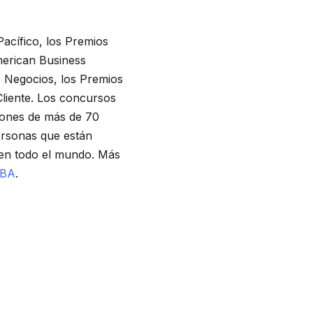
acífico, los Premios
merican Business
e Negocios, los Premios
Cliente. Los concursos
iones de más de 70
ersonas que están
o en todo el mundo. Más
IBA
.