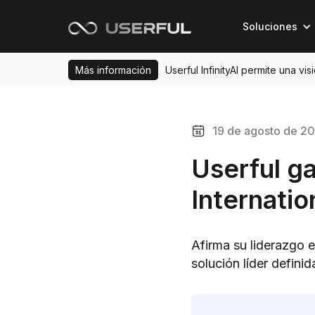
Soluciones
Más información
Userful InfinityAI permite una vi
19 de agosto de 2
Userful ga
Internati
Afirma su liderazgo 
solución líder defini