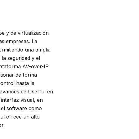
e y de virtualización
las empresas. La
permitiendo una amplia
la seguridad y el
plataforma AV-over-IP
stionar de forma
control hasta la
s avances de Userful en
interfaz visual, en
, el software como
ul ofrece un alto
or.