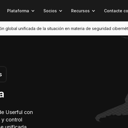
Plataforma
Socios
Recursos
Contacte c
sión global unificada de la situación en materia de seguridad cibernét
s
a
de Userful con
 y control
e unificada.