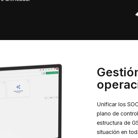
Gestió
operac
Unificar los SO
plano de contro
estructura de G
situación en to