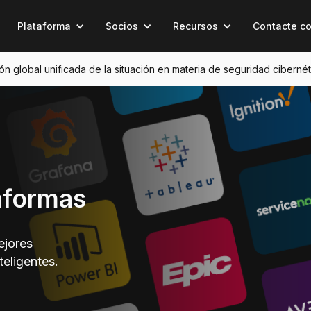
Plataforma
Socios
Recursos
Contacte c
sión global unificada de la situación en materia de seguridad cibernét
aformas
ejores
eligentes.