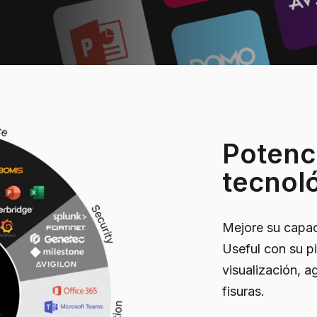
Potenci
tecnol
Mejore su capa
Useful con su pi
visualización, a
fisuras.