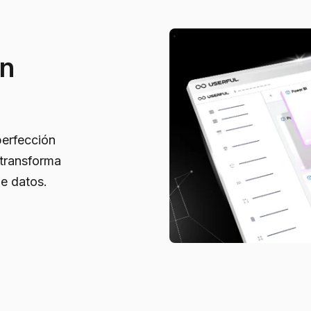
en
perfección
 transforma
e datos.