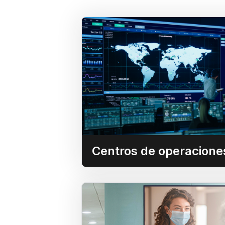
Centros d
Agregue inteligencia operativa 
sistemas de gestión de víde
gestión de edificios (BMS),
otros contenidos operativos bá
Centros de operacione
Señalizac