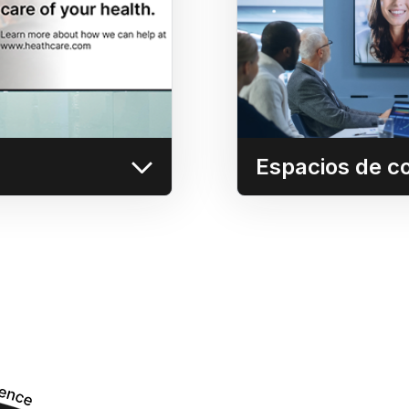
bución de contenidos
Permita que cua
ra enviar contenidos
screencasts 
000 pantallas a bajo
reuniones d
te a través de la red.
Más información
Espacios de c