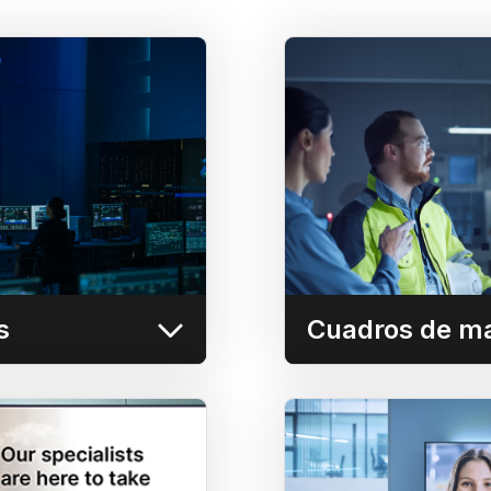
e operaciones
Cuadr
en tiempo real, como
Integre y compart
o (VMS), sistemas de
herramientas 
 control de accesos y
PowerBI , Tableau, 
sicos a uno o varios
murales de vídeo.
Más información
s
Cuadros de m
ión operativa
Esp