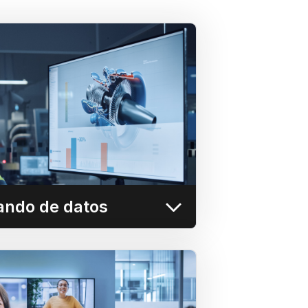
os de mando de datos
a de forma segura las principales
de inteligencia empresarial como
Ignition en cualquier pantalla de
la plataforma Userful.
Más información
ando de datos
acios de colaboración