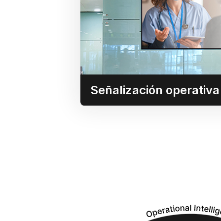
Aproveche la red de distri
(CDN) de Userful pa
sincronizados a más de 10.
cos
Señalización operativa