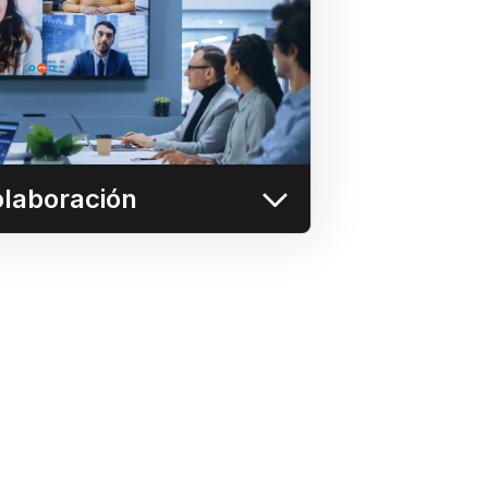
lquier persona realice fácilmente
a cualquier pantalla de la sala de
irectamente desde su navegador.
Más información
olaboración