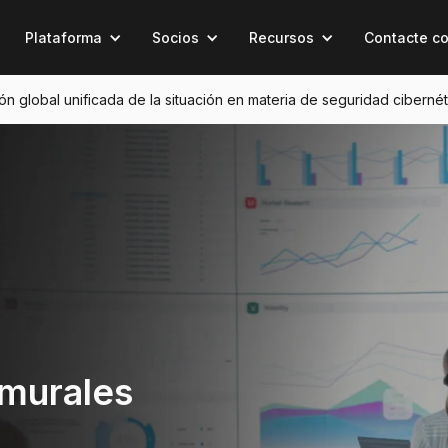
Plataforma
Socios
Recursos
Contacte c
sión global unificada de la situación en materia de seguridad cibernét
 murales