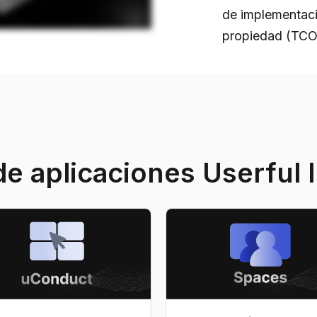
de implementació
propiedad (TCO
de aplicaciones Userful I