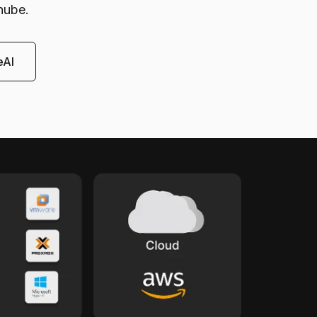
nube.
eAI