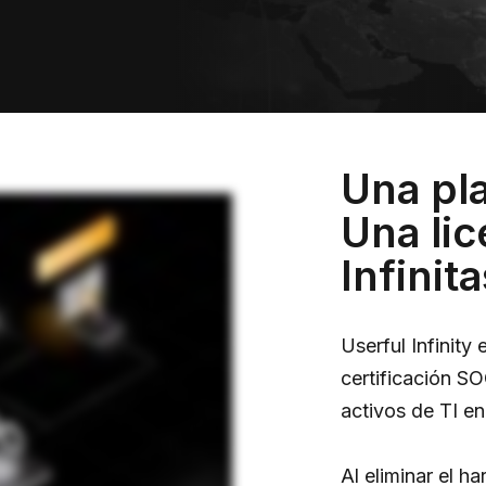
Una pl
Una lic
Infinit
Userful Infinity
certificación S
activos de TI en
Al eliminar el ha