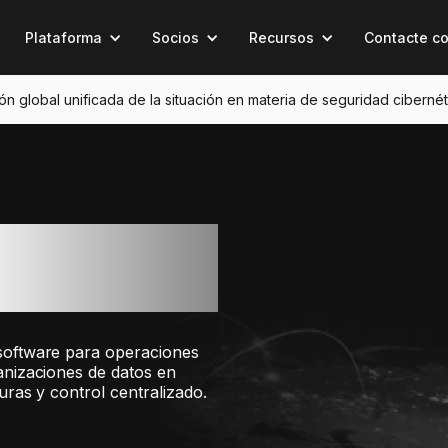
Plataforma
Socios
Recursos
Contacte c
sión global unificada de la situación en materia de seguridad cibernét
rful
software para operaciones
anizaciones de datos en
uras y control centralizado.