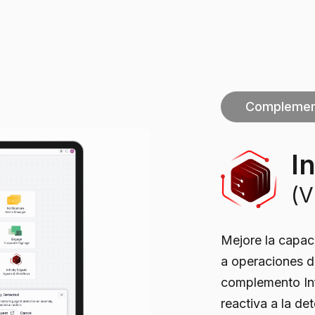
Complemen
I
(V
Mejore la capac
a operaciones de
complemento Inf
reactiva a la de