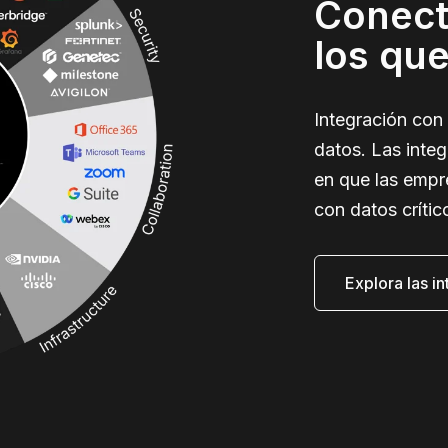
Conect
los que
Integración con h
datos. Las inte
en que las empr
con datos crític
Explora las i