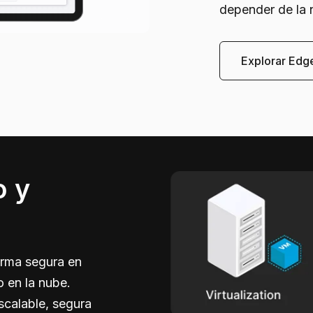
depender de la 
Explorar Edg
o y
orma segura en
o en la nube.
escalable, segura