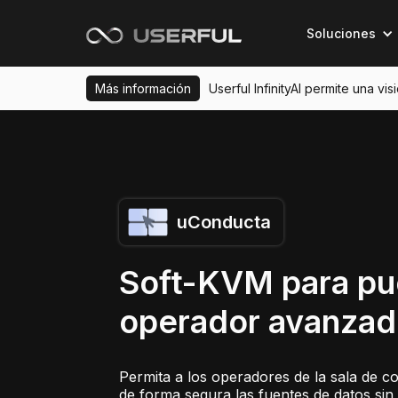
Soluciones
Más información
Userful InfinityAI permite una vi
uConducta
Soft-KVM para pu
operador avanza
Permita a los operadores de la sala de co
de forma segura las fuentes de datos si