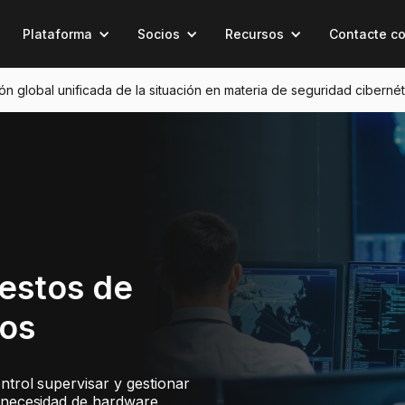
Plataforma
Socios
Recursos
Contacte c
sión global unificada de la situación en materia de seguridad cibernét
estos de
dos
ntrol supervisar y gestionar
n necesidad de hardware